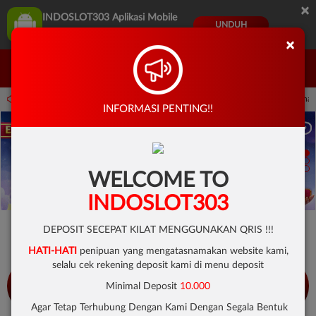
×
INDOSLOT303 Aplikasi Mobile
UNDUH
Jangan tampilkan lagi hari ini
×
Masuk
Daftar
15.00.00 sampai 30-Sep-2026 15.00.00. Selama waktu ini, PP Virtual Sports permain
INFORMASI PENTING!!
WELCOME TO
INDOSLOT303
DEPOSIT SECEPAT KILAT MENGGUNAKAN QRIS !!!
JACKPOT
PLAY
HATI-HATI
penipuan yang mengatasnamakan website kami,
selalu cek rekening deposit kami di menu deposit
IDR
12,663,874,864
Minimal Deposit
10.000
Agar Tetap Terhubung Dengan Kami Dengan Segala Bentuk