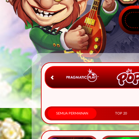
SEMUA PERMAINAN
TOP 20