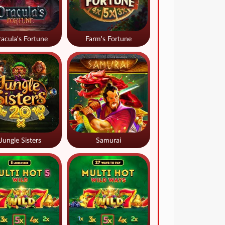
acula's Fortune
Farm's Fortune
Jungle Sisters
Samurai