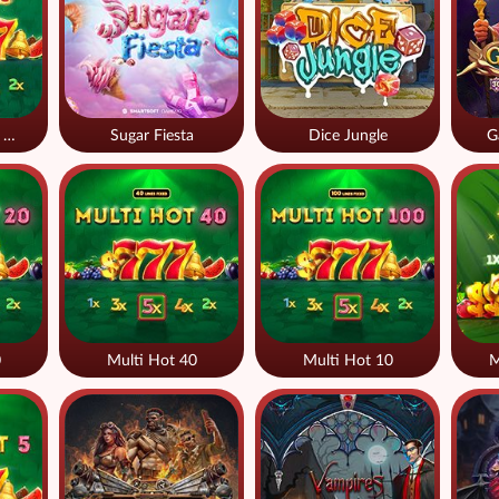
Multi Hot 5 Burn Wilds
Sugar Fiesta
Dice Jungle
G
0
Multi Hot 40
Multi Hot 10
M