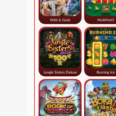
Wild & Gods
MultiHot5
Jungle Sisters Deluxe
Burning Ice