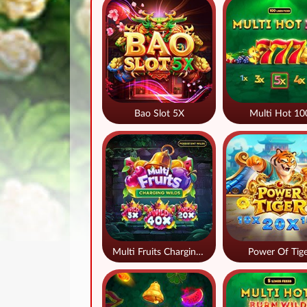
Bao Slot 5X
Multi Hot 10
Multi Fruits Charging Wilds
Power Of Tige