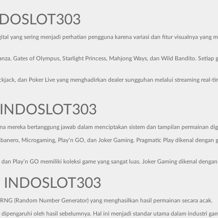
INDOSLOT303
 yang sering menjadi perhatian pengguna karena variasi dan fitur visualnya yang mode
za, Gates of Olympus, Starlight Princess, Mahjong Ways, dan Wild Bandito. Setiap ga
Blackjack, dan Poker Live yang menghadirkan dealer sungguhan melalui streaming real-t
di INDOSLOT303
a mereka bertanggung jawab dalam menciptakan sistem dan tampilan permainan digi
 Habanero, Microgaming, Play’n GO, dan Joker Gaming. Pragmatic Play dikenal dengan
an Play’n GO memiliki koleksi game yang sangat luas. Joker Gaming dikenal dengan 
ne INDOSLOT303
NG (Random Number Generator) yang menghasilkan hasil permainan secara acak.
ak dipengaruhi oleh hasil sebelumnya. Hal ini menjadi standar utama dalam industri g