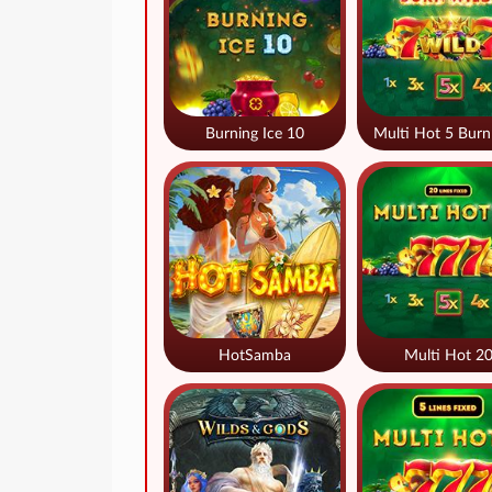
Burning Ice 10
HotSamba
Multi Hot 2