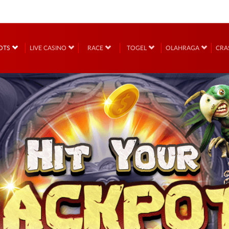
OTS
LIVE CASINO
RACE
TOGEL
OLAHRAGA
CRA