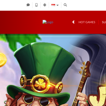
HOT GAMES
SL