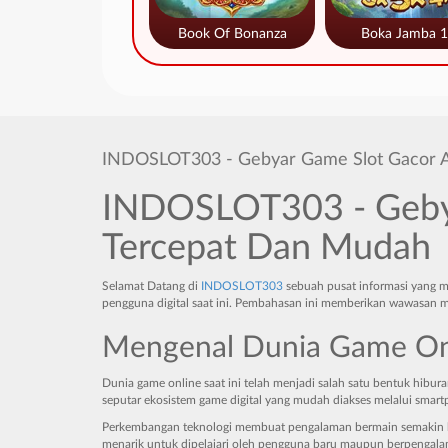
Book Of Bonanza
Boka Jamba 
INDOSLOT303 - Gebyar Game Slot Gacor Ak
INDOSLOT303 - Gebyar
Tercepat Dan Mudah
Selamat Datang di
INDOSLOT303
sebuah pusat informasi yang m
pengguna digital saat ini. Pembahasan ini memberikan wawasan m
Mengenal Dunia Game O
Dunia game online saat ini telah menjadi salah satu bentuk hibu
seputar ekosistem game digital yang mudah diakses melalui sma
Perkembangan teknologi membuat pengalaman bermain semakin halu
menarik untuk dipelajari oleh pengguna baru maupun berpengal