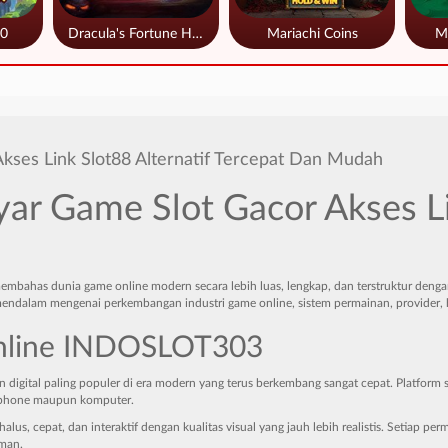
10
Dracula's Fortune Halloween Edition
Mariachi Coins
M
ses Link Slot88 Alternatif Tercepat Dan Mudah
 Game Slot Gacor Akses Lin
embahas dunia game online modern secara lebih luas, lengkap, dan terstruktur den
endalam mengenai perkembangan industri game online, sistem permainan, provider, 
nline INDOSLOT303
ran digital paling populer di era modern yang terus berkembang sangat cepat. Platf
rtphone maupun komputer.
s, cepat, dan interaktif dengan kualitas visual yang jauh lebih realistis. Setiap 
aman.