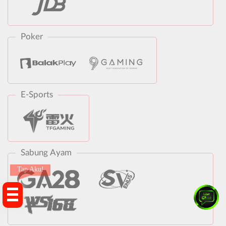
Poker
E-Sports
Sabung Ayam
Tap Aku!