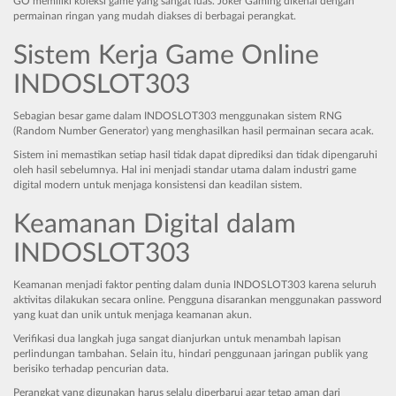
GO memiliki koleksi game yang sangat luas. Joker Gaming dikenal dengan
permainan ringan yang mudah diakses di berbagai perangkat.
Sistem Kerja Game Online
INDOSLOT303
Sebagian besar game dalam INDOSLOT303 menggunakan sistem RNG
(Random Number Generator) yang menghasilkan hasil permainan secara acak.
Sistem ini memastikan setiap hasil tidak dapat diprediksi dan tidak dipengaruhi
oleh hasil sebelumnya. Hal ini menjadi standar utama dalam industri game
digital modern untuk menjaga konsistensi dan keadilan sistem.
Keamanan Digital dalam
INDOSLOT303
Keamanan menjadi faktor penting dalam dunia INDOSLOT303 karena seluruh
aktivitas dilakukan secara online. Pengguna disarankan menggunakan password
yang kuat dan unik untuk menjaga keamanan akun.
Verifikasi dua langkah juga sangat dianjurkan untuk menambah lapisan
perlindungan tambahan. Selain itu, hindari penggunaan jaringan publik yang
berisiko terhadap pencurian data.
Perangkat yang digunakan harus selalu diperbarui agar tetap aman dari