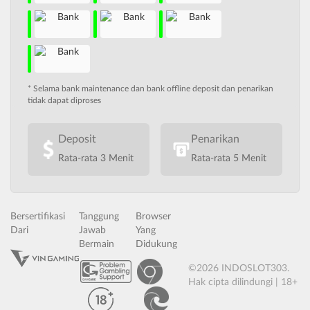
* Selama bank maintenance dan bank offline deposit dan penarikan
tidak dapat diproses
Deposit
Penarikan
Rata-rata 3 Menit
Rata-rata 5 Menit
Bersertifikasi
Tanggung
Browser
Dari
Jawab
Yang
Bermain
Didukung
©2026 INDOSLOT303.
Hak cipta dilindungi | 18+