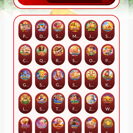
Poker Win
DJ BOOM BOOM
SUPER ELEMENTS 2
MUSCLE FORTUNE CAT
JUNGLE BANG BANG
Sugar Bang Bang 2
Chinese New Year Moreways
Queen of Inca
REVOLVER HARE
SUGAR BANG BANG PLUS
OPEN VAULT
POKER WIN 2
GOLDEN GENIE
SUPER ELEMENTS
GOLDEN IDOL
SUGAR BANG BANG
LUCKY FORTUNES
KONG ISLAND
LEGEND OF INCA
SWORD OF KING
TREASURES OF ODIN
Fortune Goddess
ZEUS
WIN WIN NEKO