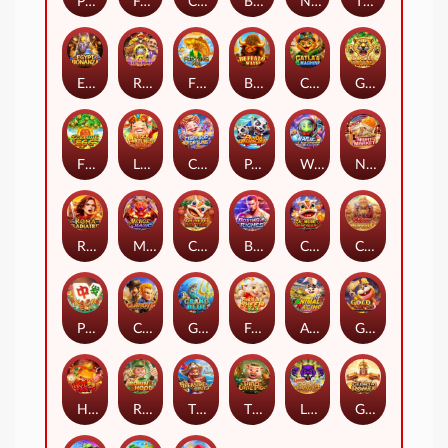
PHOENIX FEVER
Fortune Money Boom
CHILIHUAHUA
BAD RICH WOLF
NIGHT MARKET 2
TREASURE RAIDERS
EGYPT BONANZA
RICH ＭAN
FORTUNE KOI
BUFFALO WAYS
CATLA'S MONEY MACHINE
GOLDEN PANTHER
FORTUNE EGG
Lucky Fortune 3x3
CYBER GOD OF FORTUNE⁺
PANDA DRAGON BOAT
WAR OF THE UNIVERSE
NIGHT MARKET
Roma Gladiatrix
MERGE MAGIC
CHINESE NEW YEAR
Boxing Riches
CHINESE NEW YEAR 2
CRAZY BUFFALO
PONG PONG HU
COWBOYS
GRAND BLUE
Fortune Sheep
ANIMAL RACING
GOLD RUSH
HOT POT PARTY
ROBIN HOOD
TREASURE CRUISE
THREE LITTLE PIGS
LUXURY GOLDEN PANTHER
GLORY OF ROME