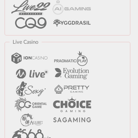
Live Casino