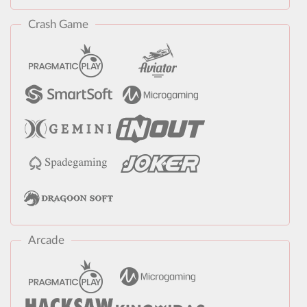
Crash Game
Arcade