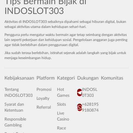
Tips Bermain Bijak di
INDOSLOT303
Aktivitas di INDOSLOT303 sebaiknya dipahami sebagai hiburan digital, bukan
sebagai aktivitas utama dalam kehidupan sehari-hari.
Pengguna perlu mengatur waktu bermain agar tetap seimbang dengan aktivitas
lain seperti pekerjaan dan kehidupan sosial. Pengelolaan anggaran juga penting
agar tidak berlebihan dalam penggunaan digital.
Jika sudah terasa berlebihan, istirahat sejenak adalah langkah yang bijak untuk
menjaga keseimbangan hidup.
Kebijaksanaan
Platform
Kategori
Dukungan
Komunitas
Tentang
Promosi
Hot
INDOSL
INDOSLOT303
Games
0T303
Loyalty
Syarat dan
Slots
+628195
Referral
Ketentuan
9180874
Live
Responsible
Casino
Gambling
Race