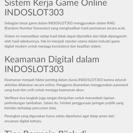
Sistem Kerja Game Online
INDOSLOT303
Sebagian besar game dalam INDOSLOT303 menggunakan sistem RNG
(Random Number Generator) yang menghasilkan hasil permainan secara acak.
Sistem ini memastikan setiap hasil tidak dapat diprediksi dan tidak dipengaruhi
oleh hasil sebelumnya. Hal ini menjadi standar utama dalam industri game
digital modern untuk menjaga konsistensi dan keadilan sistem.
Keamanan Digital dalam
INDOSLOT303
Keamanan menjadi faktor penting dalam dunia INDOSLOT303 karena seluruh
aktivitas dilakukan secara online. Pengguna disarankan menggunakan password
yang kuat dan unik untuk menjaga keamanan akun.
Verifikasi dua langkah juga sangat dianjurkan untuk menambah lapisan
perlindungan tambahan. Selain itu, hindari penggunaan jaringan publik yang
berisiko terhadap pencurian data.
Perangkat yang digunakan harus selalu diperbarui agar tetap aman dari
ancaman digital terbaru.