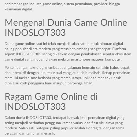
perkembangan industri game online, sistem permainan, provider, hingga
keamanan digital.
Mengenal Dunia Game Online
INDOSLOT303
Dunia game online saat ini telah menjadi salah satu bentuk hiburan digital
paling populer di era modern yang terus berkembang sangat cepat. Platform
seperti INDOSLOT303 sering dikaitkan dengan pembahasan seputar ekosistem
game digital yang mudah diakses melalui smartphone maupun komputer.
Perkembangan teknologi membuat pengalaman bermain semakin halus, cepat,
dan interaktif dengan kualitas visual yang jauh lebih realistis. Setiap permainan
memiliki mekanisme berbeda yang membuatnya unik dan menarik untuk
dipelajari oleh pengguna baru maupun berpengalaman.
Ragam Game Online di
INDOSLOT303
Dalam dunia INDOSLOT303, terdapat banyak jenis permainan digital yang
sering menjadi perhatian pengguna karena variasi dan fitur visualnya yang
modern. Salah satu kategori paling populer adalah slot digital dengan tema
beragam dan tampilan menarik.