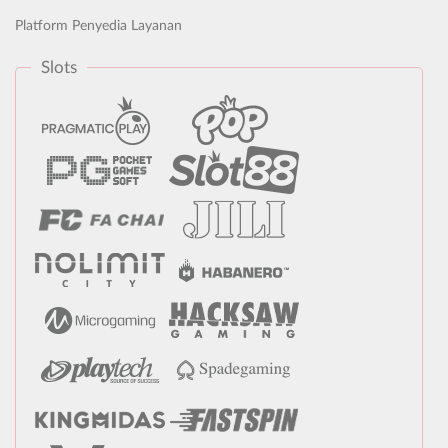
Platform Penyedia Layanan
Slots