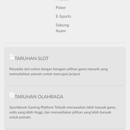
Poker
E-Sports
Sabung
Ayam
TARUHAN SLOT
Penyedia slot online dengan beragam pilihan game menarik yang
memudahkan pemain untuk mencapai jackpot
TARUHAN OLAHRAGA
Sportsbook Gaming Platform Terbaik menawarkan lebih banyak game,
odds yang lebih tinggi, dan menyediakan pilihan yang lebih banyak
untuk pemain.