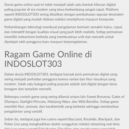
Dunia game online saat ini telah menjadi salah satu bentuk hiburan digital
paling populer di era modern yang terus berkembang sangat cepat. Platform
seperti INDOSLOT303 sering dikaitkan dengan pembahasan seputar ekosistem
game digital yang mudah diakses melalui smartphone maupun komputer.
Perkembangan teknologi membuat pengalaman bermain semakin halus, cepat,
dan interaktif dengan kualitas visual yang jauh lebih realistis. Setiap permainan
memiliki mekanisme berbeda yang membuatnya unik dan menarik untuk
dipelajari oleh pengguna baru maupun berpengalaman.
Ragam Game Online di
INDOSLOT303
Dalam dunia INDOSLOT303, terdapat banyak jenis permainan digital yang
sering menjadi perhatian pengguna karena variasi dan fitur visualnya yang
modern. Salah satu kategori paling populer adalah slot digital dengan tema
beragam dan tampilan menarik.
Beberapa contoh game yang sering dikenal antara lain Sweet Bonanza, Gates of
Olympus, Starlight Princess, Mahjong Ways, dan Wild Bandito. Setiap game
memiliki fitur, animasi, dan karakteristik yang berbeda sehingga memberikan
pengalaman yang variatif.
Selain itu, terdapat juga live casino seperti Baccarat, Roulette, Blackjack, dan
Poker Live yang menghadirkan dealer sungguhan melalui streaming real-time.