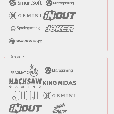
Arcade