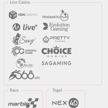
Live Casino
Race
Togel