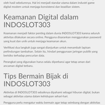
oleh hasil sebelumnya. Hal ini menjadi standar utama dalam industri game
digital modern untuk menjaga konsistensi dan keadilan sistem.
Keamanan Digital dalam
INDOSLOT303
Keamanan menjadi faktor penting dalam dunia INDOSLOT303 karena seluruh
aktivitas dilakukan secara online. Pengguna disarankan menggunakan password
yang kuat dan unik untuk menjaga keamanan akun.
Verifikasi dua langkah juga sangat dianjurkan untuk menambah lapisan
perlindungan tambahan. Selain itu, hindari penggunaan jaringan publik yang
berisiko terhadap pencurian data.
Perangkat yang digunakan harus selalu diperbarui agar tetap aman dari
ancaman digital terbaru.
Tips Bermain Bijak di
INDOSLOT303
Aktivitas di INDOSLOT303 sebaiknya dipahami sebagai hiburan digital, bukan
sebagai aktivitas utama dalam kehidupan sehari-hari.
Pengguna perlu mengatur waktu bermain agar tetap seimbang dengan aktivitas