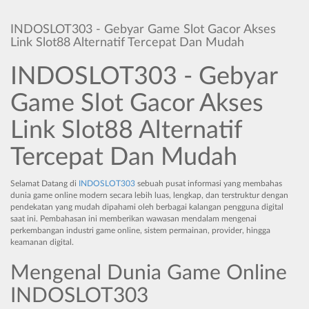
INDOSLOT303 - Gebyar Game Slot Gacor Akses
Link Slot88 Alternatif Tercepat Dan Mudah
INDOSLOT303 - Gebyar
Game Slot Gacor Akses
Link Slot88 Alternatif
Tercepat Dan Mudah
Selamat Datang di
INDOSLOT303
sebuah pusat informasi yang membahas
dunia game online modern secara lebih luas, lengkap, dan terstruktur dengan
pendekatan yang mudah dipahami oleh berbagai kalangan pengguna digital
saat ini. Pembahasan ini memberikan wawasan mendalam mengenai
perkembangan industri game online, sistem permainan, provider, hingga
keamanan digital.
Mengenal Dunia Game Online
INDOSLOT303