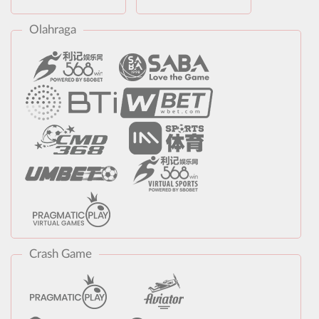
Olahraga
Crash Game