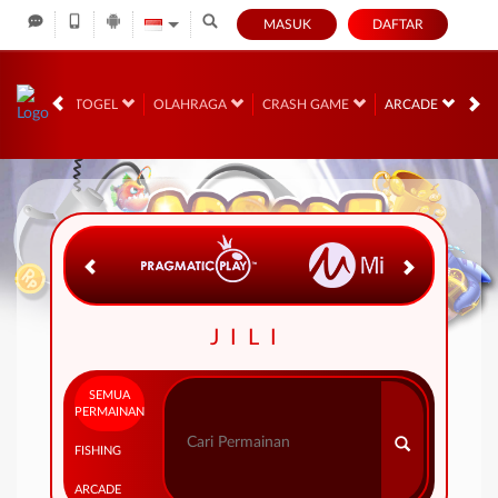
MASUK
DAFTAR
RACE
TOGEL
OLAHRAGA
CRASH GAME
ARCADE
PO
JILI
SEMUA
PERMAINAN
FISHING
ARCADE