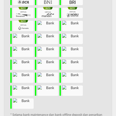
* Selama bank maintenance dan bank offline deposit dan penarikan