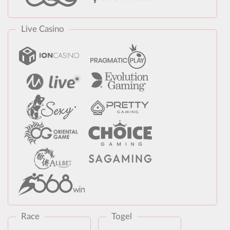
Live Casino
Race
Togel