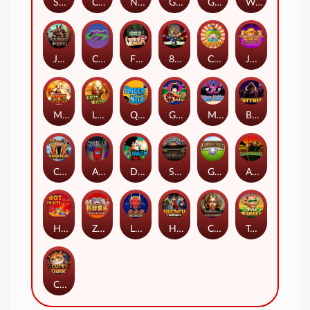
SHIBA VILLAGE
CHRISTMAS GIFT
NEZHA DEMON REBORN
GOLDEN LOTUS
GOD LIST
WAR SAINT
JOURNEY WEST
CRAZY 7
FUNKEY MONKEY
8 BALL SLOTS
CIRCUS
JIN QIAN WA
MIGHTY SPARTAN
LION KING
QUEEN OF THE NILE
GEISHA
MISS KITTY
BUFFALO
CHOY SUN DOA
AMONG US
DRAGON BALL
SILVER BULLET
GOLDEN TOUR
ARCHER
HOT FRUITS 20
ZHAO CAI TONG ZHI
LONG LONG LONG
Halloween Fortune
CAT QUEEN
Triple Monkey
CUTE TIGER