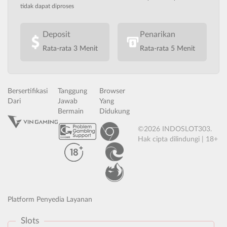
tidak dapat diproses
Deposit
Penarikan
Rata-rata 3 Menit
Rata-rata 5 Menit
Bersertifikasi
Tanggung
Browser
Dari
Jawab
Yang
Bermain
Didukung
©2026 INDOSLOT303.
Hak cipta dilindungi | 18+
Platform Penyedia Layanan
Slots