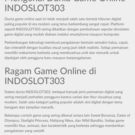
INDOSLOT303
Dunia game online saat ini telah menjadi salah satu bentuk hiburan digital
paling populer di era modern yang terus berkembang sangat cepat. Platform
seperti INDOSLOT303 sering dikaitkan dengan pembahasan seputar ekosistem
game digital yang mudah diakses melalui smartphone maupun komputer.
Perkembangan teknologi membuat pengalaman bermain semakin halus, cepat,
dan interaktif dengan kualitas visual yang jauh lebih realistis. Setiap permainan
memiliki mekanisme berbeda yang membuatnya unik dan menarik untuk
dipelajari oleh pengguna baru maupun berpengalaman.
Ragam Game Online di
INDOSLOT303
Dalam dunia INDOSLOT303, terdapat banyak jenis permainan digital yang
sering menjadi perhatian pengguna karena variasi dan fitur visualnya yang
modern. Salah satu kategori paling populer adalah slot digital dengan tema
beragam dan tampilan menarik.
Beberapa contoh game yang sering dikenal antara lain Sweet Bonanza, Gates of
Olympus, Starlight Princess, Mahjong Ways, dan Wild Bandito. Setiap game
memiliki fitur, animasi, dan karakteristik yang berbeda sehingga memberikan
pengalaman yang variatif.