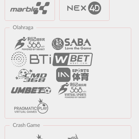
Olahraga
Crash Game