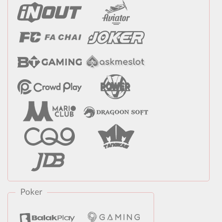
Poker